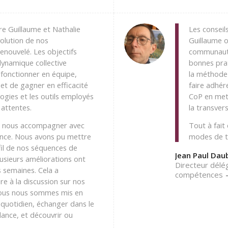
rre Guillaume et Nathalie
Les conseil
volution de nos
Guillaume 
enouvelé. Les objectifs
communautés
dynamique collective
bonnes prat
fonctionner en équipe,
la méthode
et de gagner en efficacité
faire adhére
gies et les outils employés
CoP en met
attentes.
la transvers
su nous accompagner avec
Tout à fait
lance. Nous avons pu mettre
modes de tr
il de nos séquences de
Jean Paul Dau
plusieurs améliorations ont
Directeur dél
 semaines. Cela a
compétences
e à la discussion sur nos
Nous nous sommes mis en
 quotidien, échanger dans le
lance, et découvrir ou