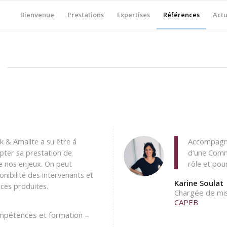
Bienvenue
Prestations
Expertises
Références
Actu
k & Amallte a su être à
Accompagne
pter sa prestation de
d’une Comm
 nos enjeux. On peut
rôle et pou
onibilité des intervenants et
Karine Soulat
rces produites.
Chargée de mis
CAPEB
ompétences et formation
–