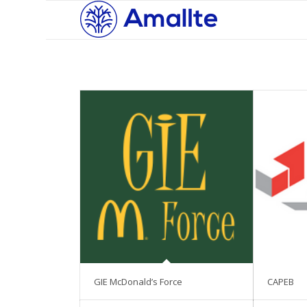
GIE McDonald’s Force
CAPEB