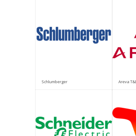
Schlumberger
Areva T&