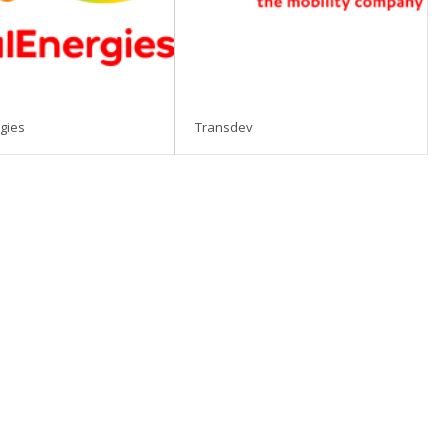
gies
Transdev