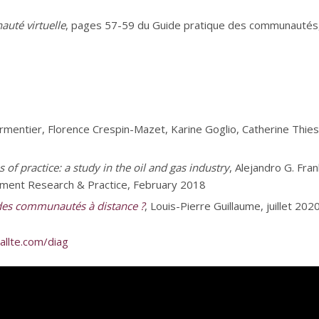
uté virtuelle
, pages 57-59 du Guide pratique des communautés
rmentier, Florence Crespin-Mazet, Karine Goglio, Catherine Thiess
f practice: a study in the oil and gas industry
, Alejandro G. Fra
ment Research & Practice, February 2018
des communautés à distance ?
, Louis-Pierre Guillaume, juillet 202
allte.com/diag